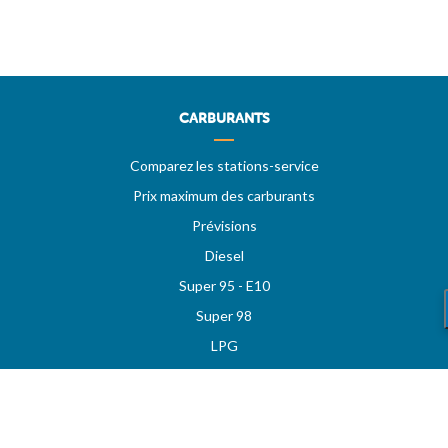
CARBURANTS
Comparez les stations-service
Prix maximum des carburants
Prévisions
Diesel
Super 95 - E10
Super 98
LPG
Stations sur autoroutes
Les meilleurs prix
Vos stations favorites