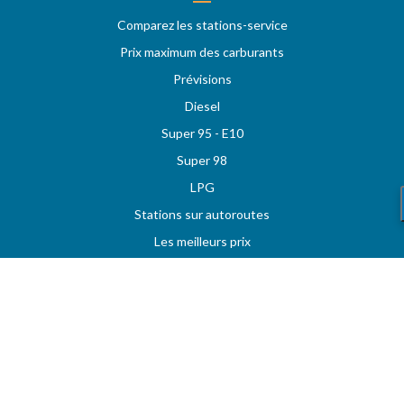
Comparez les stations-service
Prix maximum des carburants
Prévisions
Diesel
Super 95 - E10
Super 98
LPG
Stations sur autoroutes
Les meilleurs prix
Vos stations favorites
MAZOUT.COM
Comparez et obtenez le meilleur prix sur MAZOUT.COM