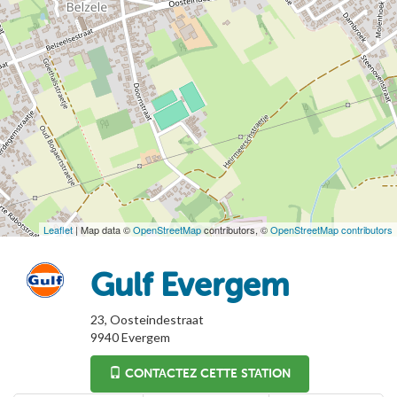
Leaflet
| Map data ©
OpenStreetMap
contributors, ©
OpenStreetMap contributors
Gulf Evergem
23, Oosteindestraat
9940
Evergem
CONTACTEZ CETTE STATION