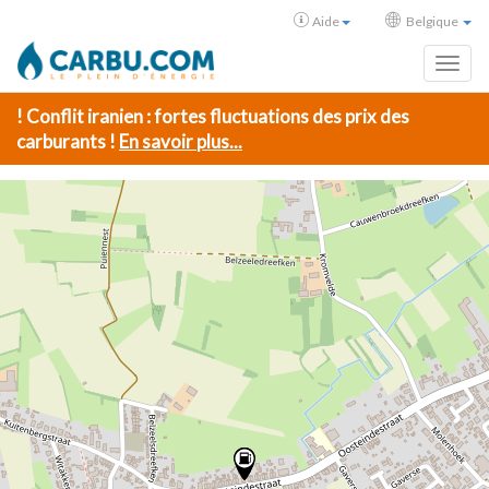
Aide
Belgique
Toggl
! Conflit iranien : fortes fluctuations des prix des
carburants !
En savoir plus...