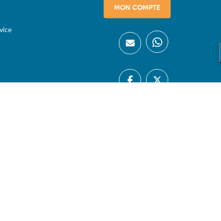
MON COMPTE
vice
08/08/26 |
Belgique
-
België
-
France
-
Luxembourg