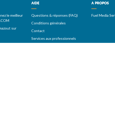
AIDE
A PROPOS
ez le meilleur
Questions & réponses (FAQ)
Fuel Media Ser
T.COM
Conditions générales
mazout sur
Contact
Services aux professionnels
urs
'offres
e acceptation des
conditions générales