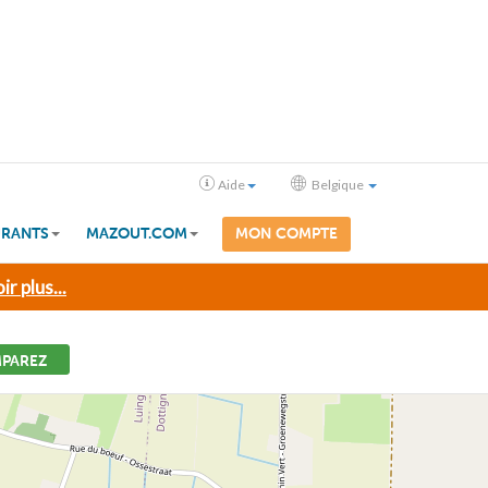
Aide
Belgique
RANTS
MAZOUT.COM
MON COMPTE
ir plus...
PAREZ