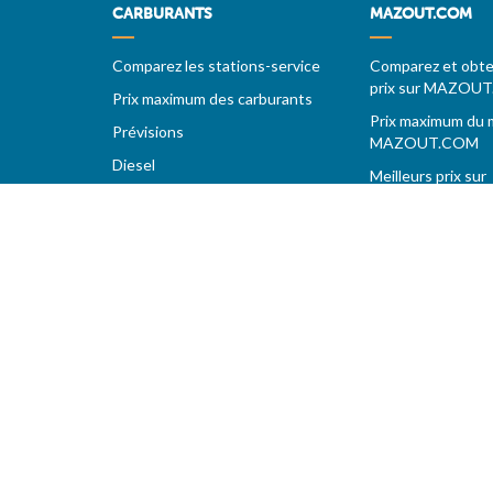
CARBURANTS
MAZOUT.COM
Comparez les stations-service
Comparez et obten
prix sur MAZOU
Prix maximum des carburants
Prix maximum du 
Prévisions
MAZOUT.COM
Diesel
Meilleurs prix sur
Super 95 - E10
MAZOUT.COM
Super 98
Accueil fournisse
LPG
Vos demandes d
Stations sur autoroutes
MAZOUT.COM
Les meilleurs prix
Vos stations favorites
Copyright 2005-2026 | L'utilisation de ce site implique votr