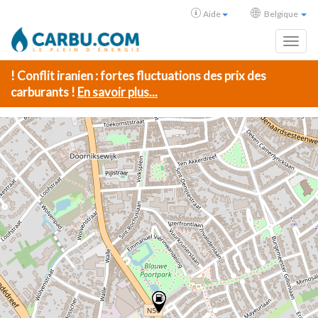
Aide
Belgique
Toggl
! Conflit iranien : fortes fluctuations des prix des
carburants !
En savoir plus...