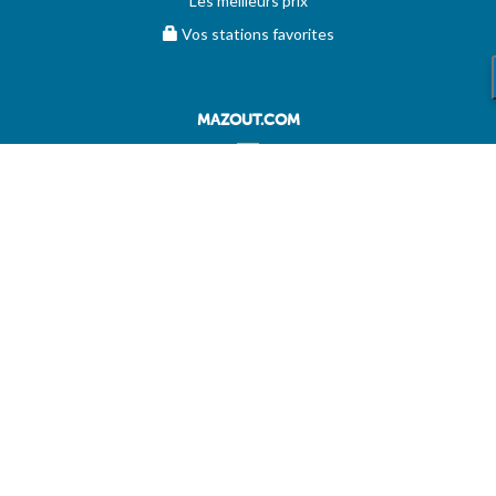
Les meilleurs prix
Vos stations favorites
MAZOUT.COM
Comparez et obtenez le meilleur prix sur MAZOUT.COM
Prix maximum du mazout sur MAZOUT.COM
Meilleurs prix sur MAZOUT.COM
Accueil fournisseurs
Vos demandes d'offres
MAZOUT.COM
AIDE
Questions & réponses (FAQ)