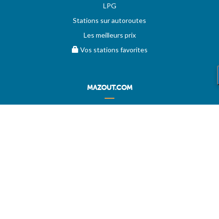
LPG
Stations sur autoroutes
Les meilleurs prix
Vos stations favorites
MAZOUT.COM
Comparez et obtenez le meilleur prix sur MAZOUT.COM
Prix maximum du mazout sur MAZOUT.COM
Meilleurs prix sur MAZOUT.COM
Accueil fournisseurs
Vos demandes d'offres
MAZOUT.COM