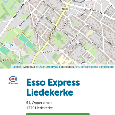
Leaflet
| Map data ©
OpenStreetMap
contributors, ©
OpenStreetMap contributors
Esso Express
Liedekerke
51, Opperstraat
1770
Liedekerke