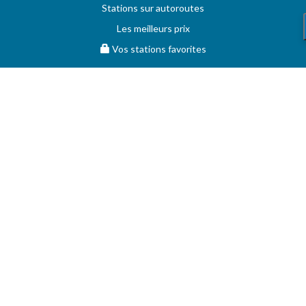
Stations sur autoroutes
Les meilleurs prix
Vos stations favorites
MAZOUT.COM
Comparez et obtenez le meilleur prix sur MAZOUT.COM
Prix maximum du mazout sur MAZOUT.COM
Meilleurs prix sur MAZOUT.COM
Accueil fournisseurs
Vos demandes d'offres
MAZOUT.COM
AIDE