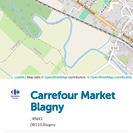
Leaflet
| Map data ©
OpenStreetMap
contributors, ©
OpenStreetMap contributors
Carrefour Market
Blagny
, RN43
08110
Blagny