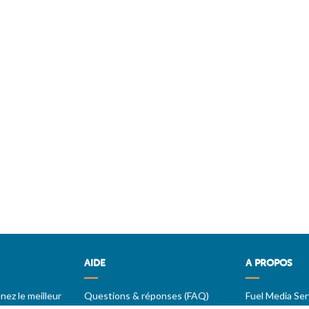
AIDE
A PROPOS
ez le meilleur
Questions & réponses (FAQ)
Fuel Media Ser