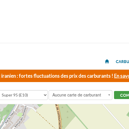
CARBU
t iranien : fortes fluctuations des prix des carburants !
En savo
Aucune carte de carburant
COM