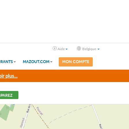
Aide
Belgique
RANTS
MAZOUT.COM
MON COMPTE
ir plus...
PAREZ