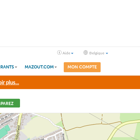
Aide
Belgique
RANTS
MAZOUT.COM
MON COMPTE
ir plus...
PAREZ