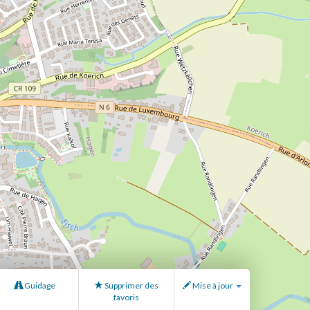
Guidage
Supprimer des
Mise à jour
favoris