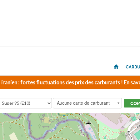
CARBU
t iranien : fortes fluctuations des prix des carburants !
En savo
Aucune carte de carburant
COM