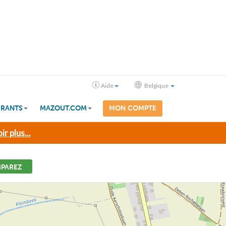
Aide
Belgique
RANTS
MAZOUT.COM
MON COMPTE
ir plus...
PAREZ