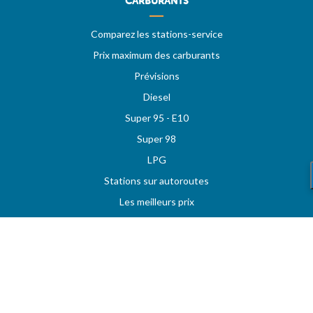
CARBURANTS
Comparez les stations-service
Prix maximum des carburants
Prévisions
Diesel
Super 95 - E10
Super 98
LPG
Stations sur autoroutes
Les meilleurs prix
Vos stations favorites
MAZOUT.COM
Comparez et obtenez le meilleur prix sur MAZOUT.COM