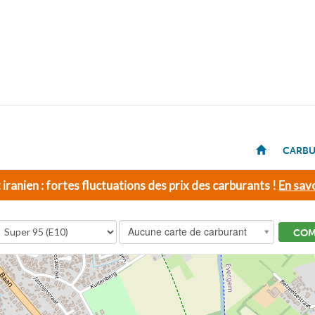
CARBU
t iranien : fortes fluctuations des prix des carburants !
En savo
Aucune carte de carburant
COM