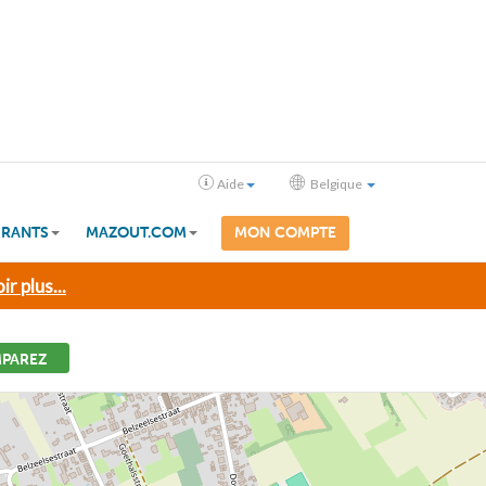
Aide
Belgique
RANTS
MAZOUT.COM
MON COMPTE
ir plus...
PAREZ