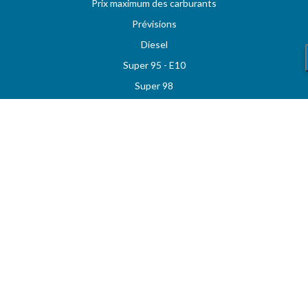
Prix maximum des carburants
Prévisions
Diesel
Super 95 - E10
Super 98
LPG
Stations sur autoroutes
Les meilleurs prix
Vos stations favorites
MAZOUT.COM
Comparez et obtenez le meilleur prix sur MAZOUT.COM
Prix maximum du mazout sur MAZOUT.COM
Meilleurs prix sur MAZOUT.COM