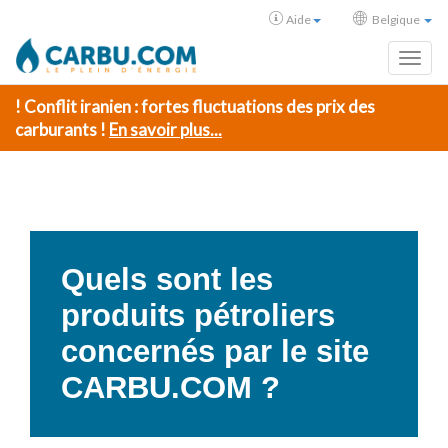
Aide
Belgique
Toggl
! Conflit iranien : fortes fluctuations des prix des
carburants !
En savoir plus...
Quels sont les
produits pétroliers
concernés par le site
CARBU.COM ?