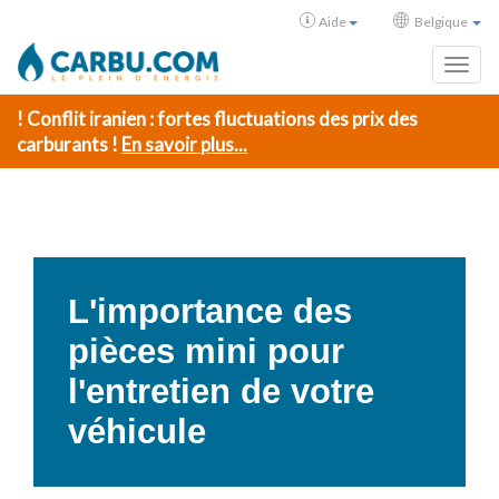
Aide
Belgique
Toggl
! Conflit iranien : fortes fluctuations des prix des
carburants !
En savoir plus...
L'importance des
pièces mini pour
l'entretien de votre
véhicule