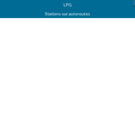
LPG
Stations sur autoroutes
Les meilleurs prix
Vos stations favorites
MAZOUT.COM
Comparez et obtenez le meilleur prix sur MAZOUT.COM
Prix maximum du mazout sur MAZOUT.COM
Meilleurs prix sur MAZOUT.COM
Accueil fournisseurs
Vos demandes d'offres
MAZOUT.COM