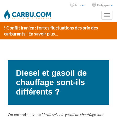
Aide
Belgique
Toggl
! Conflit iranien : fortes fluctuations des prix des
carburants !
En savoir plus...
Diesel et gasoil de
chauffage sont-ils
différents ?
On entend souvent: "
le diesel et le gasoil de chauffage sont