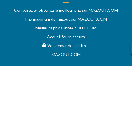
Comparez et obtenez le meilleur prix sur MAZOUT.COM
Prix maximum du mazout sur MAZOUT.COM
Meilleurs prix sur MAZOUT.COM
Accueil fournisseurs
Vos demandes d'offres
MAZOUT.COM
AIDE
Questions & réponses (FAQ)
Conditions générales
Contact
Services aux professionnels