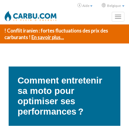
Aide
Belgique
Toggl
! Conflit iranien : fortes fluctuations des prix des
carburants !
En savoir plus...
Comment entretenir
sa moto pour
optimiser ses
performances ?