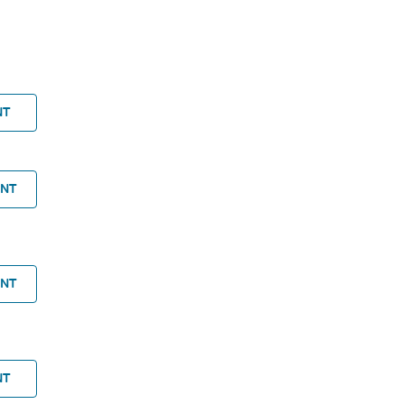
NT
ANT
ANT
NT