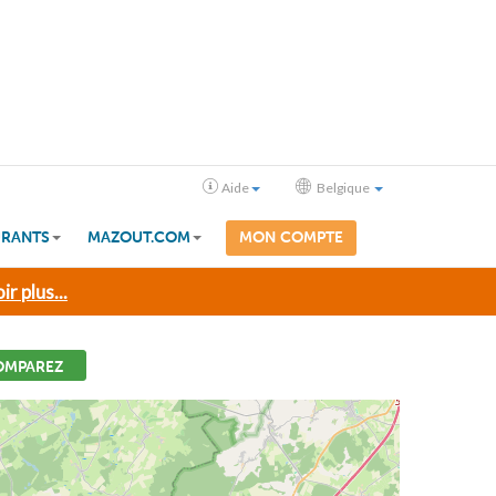
Aide
Belgique
RANTS
MAZOUT.COM
MON COMPTE
ir plus...
OMPAREZ