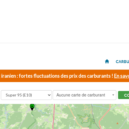
CARBU
t iranien : fortes fluctuations des prix des carburants !
En savo
Aucune carte de carburant
C