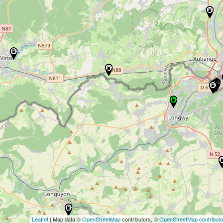
Leaflet
| Map data ©
OpenStreetMap
contributors, ©
OpenStreetMap contributo