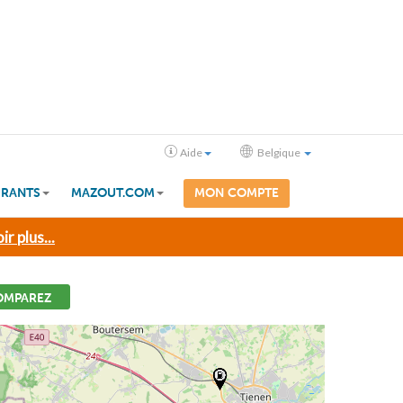
Aide
Belgique
RANTS
MAZOUT.COM
MON COMPTE
ir plus...
OMPAREZ