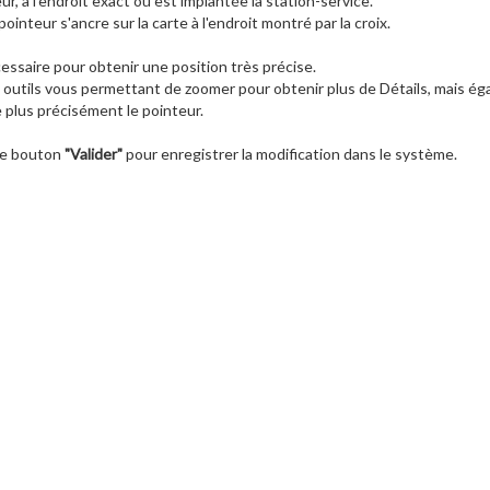
r, à l'endroit exact où est implantée la station-service.
pointeur s'ancre sur la carte à l'endroit montré par la croix.
ssaire pour obtenir une position très précise.
 outils vous permettant de zoomer pour obtenir plus de Détails, mais éga
e plus précisément le pointeur.
 le bouton
"Valider"
pour enregistrer la modification dans le système.