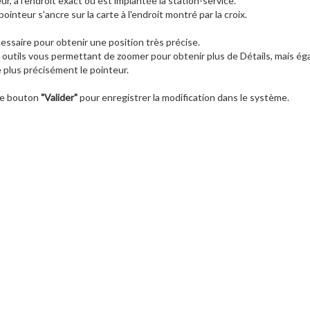
r, à l'endroit exact où est implantée la station-service.
pointeur s'ancre sur la carte à l'endroit montré par la croix.
ssaire pour obtenir une position très précise.
 outils vous permettant de zoomer pour obtenir plus de Détails, mais éga
e plus précisément le pointeur.
 le bouton
"Valider"
pour enregistrer la modification dans le système.