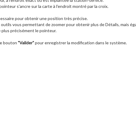
r, à l'endroit exact où est implantée la station-service.
pointeur s'ancre sur la carte à l'endroit montré par la croix.
ssaire pour obtenir une position très précise.
 outils vous permettant de zoomer pour obtenir plus de Détails, mais éga
e plus précisément le pointeur.
 le bouton
"Valider"
pour enregistrer la modification dans le système.