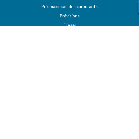
Prix maximum des carburants
Prévisions
Diesel
Super 95 - E10
Super 98
LPG
Stations sur autoroutes
Les meilleurs prix
Vos stations favorites
MAZOUT.COM
Comparez et obtenez le meilleur prix sur MAZOUT.COM
Prix maximum du mazout sur MAZOUT.COM
Meilleurs prix sur MAZOUT.COM