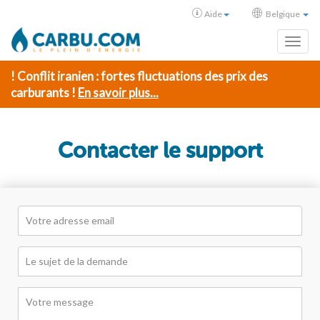
Aide
Belgique
Toggl
! Conflit iranien : fortes fluctuations des prix des
carburants !
En savoir plus...
Contacter le support