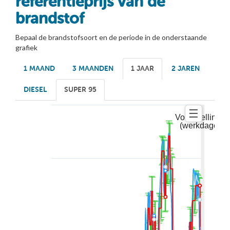
referentieprijs van de
brandstof
Bepaal de brandstofsoort en de periode in de onderstaande
grafiek
1 MAAND
3 MAANDEN
1 JAAR
2 JAREN
DIESEL
SUPER 95
☰