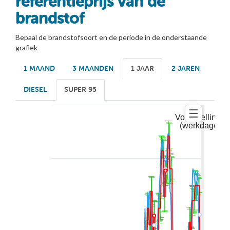
referentieprijs van de
brandstof
Bepaal de brandstofsoort en de periode in de onderstaande
grafiek
1 MAAND
3 MAANDEN
1 JAAR
2 JAREN
DIESEL
SUPER 95
☰