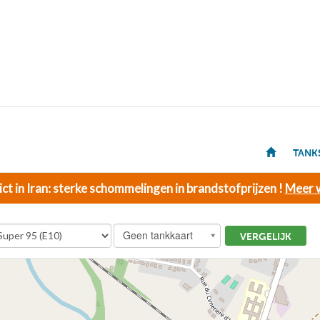
TANK
ict in Iran: sterke schommelingen in brandstofprijzen !
Meer w
Geen tankkaart
VERGELIJK