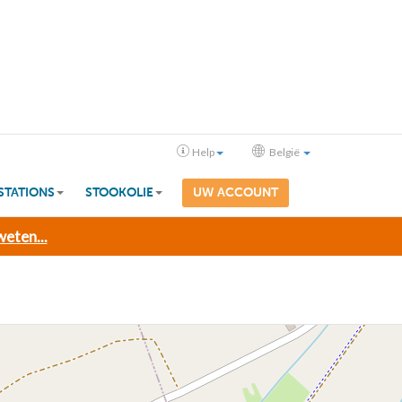
Help
België
STATIONS
STOOKOLIE
UW ACCOUNT
eten...