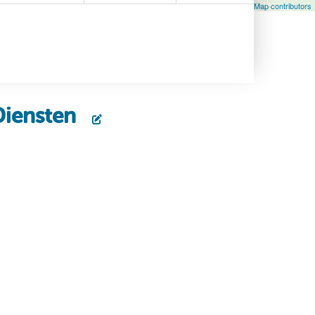
Leaflet
| Map data ©
OpenStreetMap
contributors, ©
OpenStreetMap contributors
Diensten