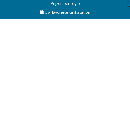
Prijzen per regio
Uw favoriete tankstation
STOOKOLIE
Vergelijk en vind de beste deal op MAZOUT.COM
Maximumprijzen in België op MAZOUT.COM
Beste prijzen op MAZOUT.COM
Toegang leveranciers
Bekijk uw aanvragen
MAZOUT.COM