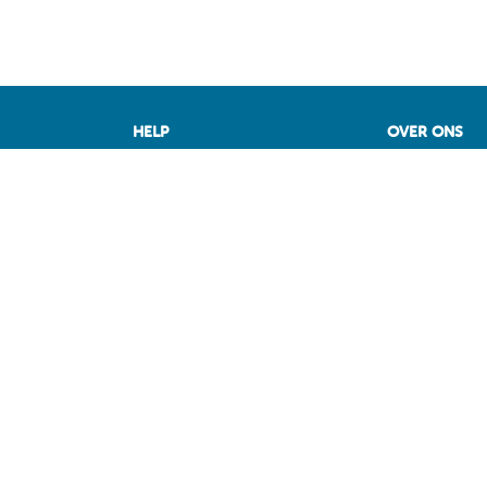
HELP
OVER ONS
de beste deal
Vragen
Fuel Media Ser
M
Voorwaarden
 België op
Contact
Diensten voor professionals
op MAZOUT.COM
iers
ragen