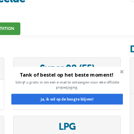
TATION
Super 98 (E5)
Tank of bestel op het beste moment!
Schrijf u gratis in om een e-mail te ontvangen voor elke officiële
1,988 €/L
prijswijziging.
Ja, ik wil op de hoogte blijven!
08/08/26 Van Raak
LPG