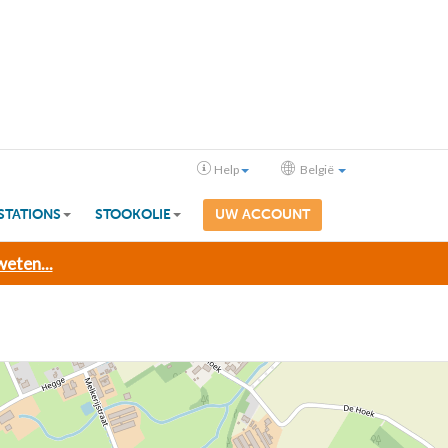
Help
België
STATIONS
STOOKOLIE
UW ACCOUNT
eten...