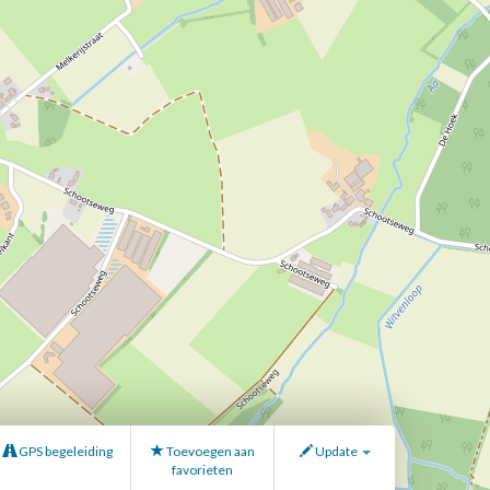
GPS begeleiding
Toevoegen aan
Update
favorieten