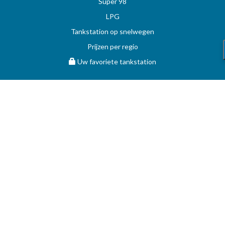
Super 98
LPG
Tankstation op snelwegen
Prijzen per regio
Uw favoriete tankstation
STOOKOLIE
Vergelijk en vind de beste deal op MAZOUT.COM
Maximumprijzen in België op MAZOUT.COM
Beste prijzen op MAZOUT.COM
Toegang leveranciers
Bekijk uw aanvragen