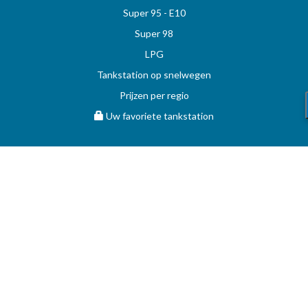
Super 95 - E10
Super 98
LPG
Tankstation op snelwegen
Prijzen per regio
Uw favoriete tankstation
STOOKOLIE
Vergelijk en vind de beste deal op MAZOUT.COM
Maximumprijzen in België op MAZOUT.COM
Beste prijzen op MAZOUT.COM
Toegang leveranciers