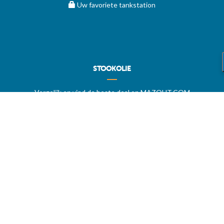
Uw favoriete tankstation
STOOKOLIE
Vergelijk en vind de beste deal op MAZOUT.COM
Maximumprijzen in België op MAZOUT.COM
Beste prijzen op MAZOUT.COM
Toegang leveranciers
Bekijk uw aanvragen
MAZOUT.COM
HELP