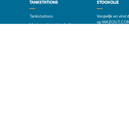
TANKSTATIONS
STOOKOLIE
Tankstations
Vergelijk en vind 
op MAZOUT.CO
Maximum brandstofprijzen
Maximumprijzen in
Voorspellingen
MAZOUT.COM
Diesel
Beste prijzen 
Super 95 - E10
Toegang leveranc
Super 98
Bekijk uw aanv
LPG
MAZOUT.COM
Tankstation op snelwegen
Prijzen per regio
Uw favoriete tankstation