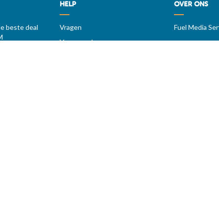
HELP
OVER ONS
de beste deal
Vragen
Fuel Media Ser
M
Voorwaarden
 België op
Contact
Diensten voor professionals
op MAZOUT.COM
iers
ragen