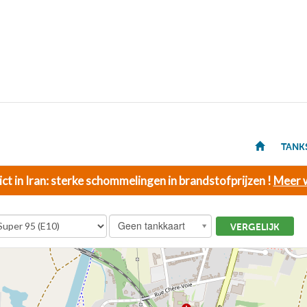
TANK
ict in Iran: sterke schommelingen in brandstofprijzen !
Meer w
Geen tankkaart
VERGELIJK