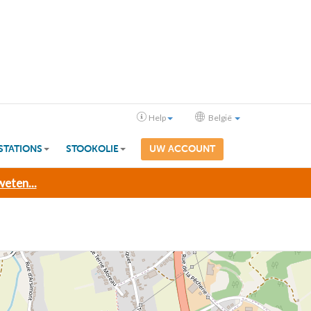
Help
België
STATIONS
STOOKOLIE
UW ACCOUNT
eten...