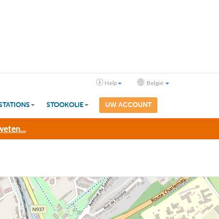
Help
België
STATIONS
STOOKOLIE
UW ACCOUNT
eten...