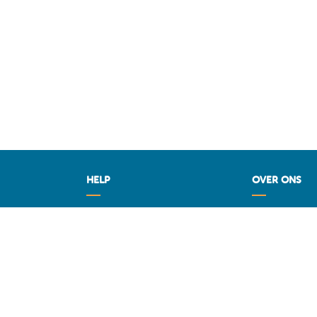
HELP
OVER ONS
de beste deal
Vragen
Fuel Media Ser
M
Voorwaarden
 België op
Contact
Diensten voor professionals
op MAZOUT.COM
iers