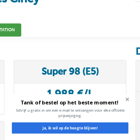
TATION
Super 98 (E5)
1,988 €/L
Tank of bestel op het beste moment!
09/08/26
Schrijf u gratis in om een e-mail te ontvangen voor elke officiële
prijswijziging.
Ja, ik wil op de hoogte blijven!