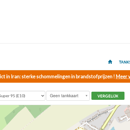
TANK
ict in Iran: sterke schommelingen in brandstofprijzen !
Meer w
Geen tankkaart
VERGELIJK