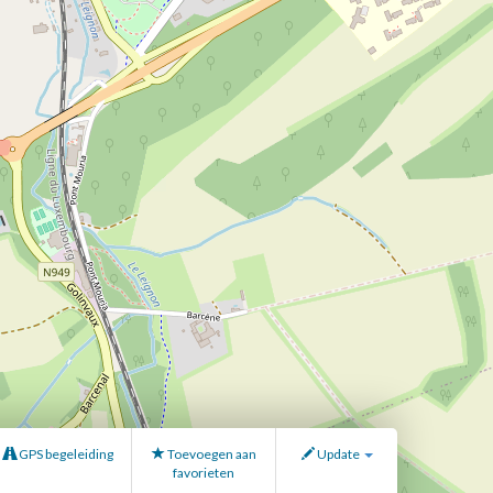
GPS begeleiding
Toevoegen aan
Update
favorieten