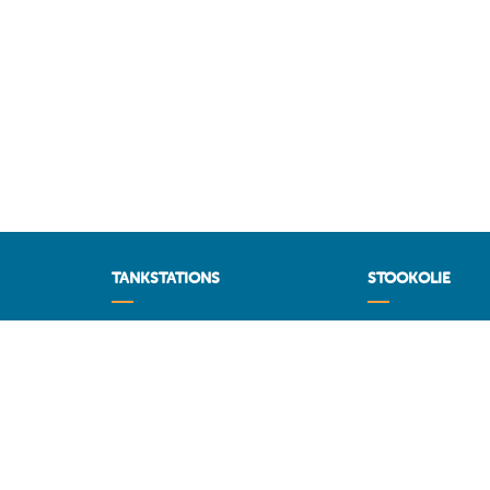
TANKSTATIONS
STOOKOLIE
Tankstations
Vergelijk en vind 
op MAZOUT.CO
Maximum brandstofprijzen
Maximumprijzen in
Voorspellingen
MAZOUT.COM
Diesel
Beste prijzen 
Super 95 - E10
Toegang leveranc