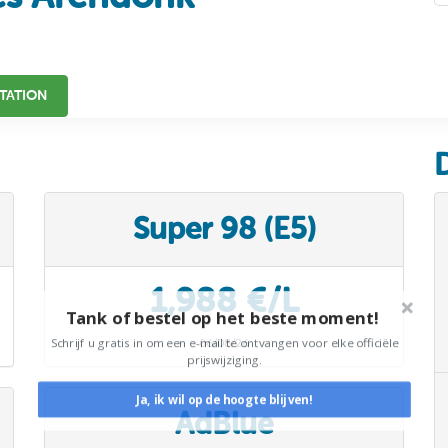
TATION
Super 98 (E5)
1,988 €/L
Tank of bestel op het beste moment!
Schrijf u gratis in om een e-mail te ontvangen voor elke officiële
06/08/26
prijswijziging.
Ja, ik wil op de hoogte blijven!
AdBlue