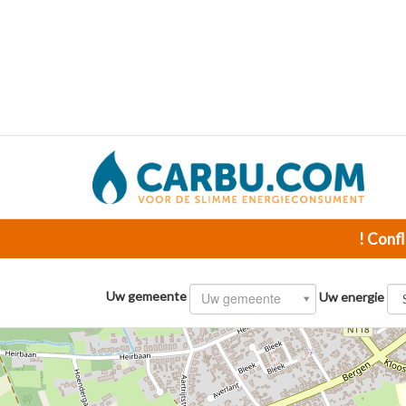
! Confl
Uw gemeente
Uw gemeente
Uw energie