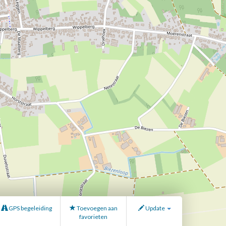
GPS begeleiding
Toevoegen aan
Update
favorieten