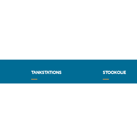
TANKSTATIONS
STOOKOLIE
Tankstations
Vergelijk en vind 
op MAZOUT.CO
Maximum brandstofprijzen
Maximumprijzen in
Voorspellingen
MAZOUT.COM
Diesel
Beste prijzen 
Super 95 - E10
Toegang leveranc
Super 98
Bekijk uw aanv