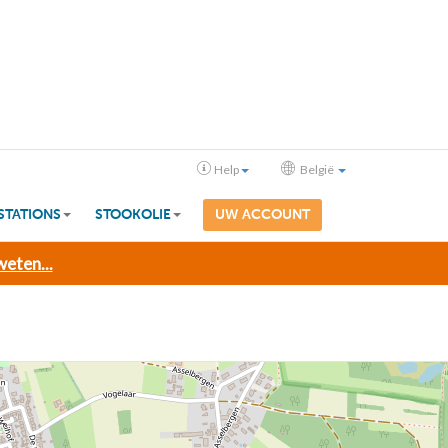
Help
België
STATIONS
STOOKOLIE
UW ACCOUNT
eten...