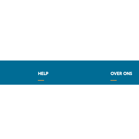
HELP
OVER ONS
de beste deal
Vragen
Fuel Media Ser
M
Voorwaarden
 België op
Contact
Diensten voor professionals
op MAZOUT.COM
iers
ragen