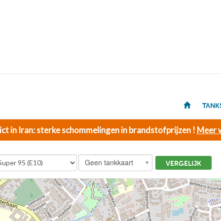
TANK
ict in Iran: sterke schommelingen in brandstofprijzen !
Meer w
Geen tankkaart
VERGELIJK