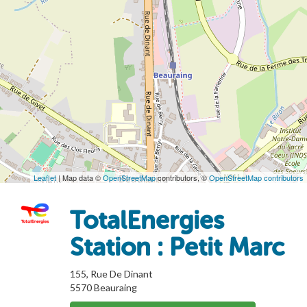
Leaflet
| Map data ©
OpenStreetMap
contributors, ©
OpenStreetMap contributors
TotalEnergies
Station : Petit Marc
155, Rue De Dinant
5570
Beauraing