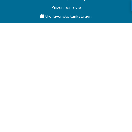
Prijzen per regio
Uw favoriete tankstation
STOOKOLIE
Vergelijk en vind de beste deal op MAZOUT.COM
Maximumprijzen in België op MAZOUT.COM
Beste prijzen op MAZOUT.COM
Toegang leveranciers
Bekijk uw aanvragen
MAZOUT.COM