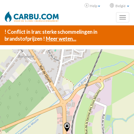
Help
België
Toggl
! Conflict in Iran: sterke schommelingen in
brandstofprijzen !
Meer weten...