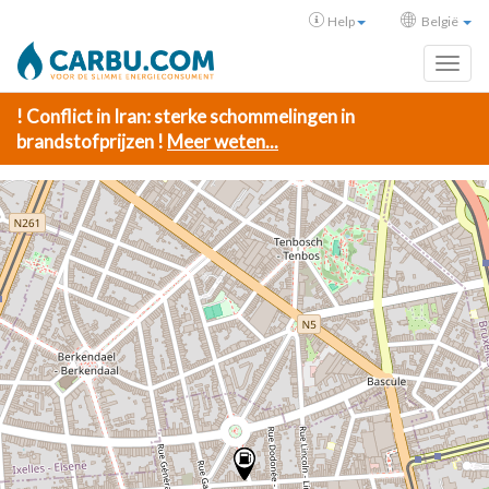
Help
België
Toggl
! Conflict in Iran: sterke schommelingen in
brandstofprijzen !
Meer weten...