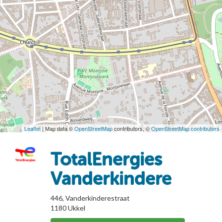
Leaflet
| Map data ©
OpenStreetMap
contributors, ©
OpenStreetMap contributors
TotalEnergies
Vanderkindere
446, Vanderkinderestraat
1180
Ukkel