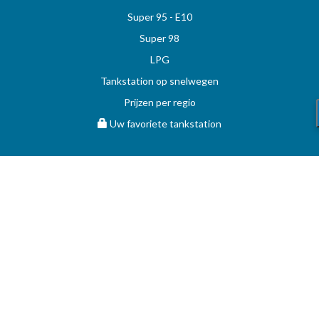
Super 95 - E10
Super 98
LPG
Tankstation op snelwegen
Prijzen per regio
Uw favoriete tankstation
STOOKOLIE
Vergelijk en vind de beste deal op MAZOUT.COM
Maximumprijzen in België op MAZOUT.COM
Beste prijzen op MAZOUT.COM
Toegang leveranciers