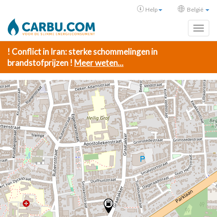
Help
België
Toggl
! Conflict in Iran: sterke schommelingen in
brandstofprijzen !
Meer weten...