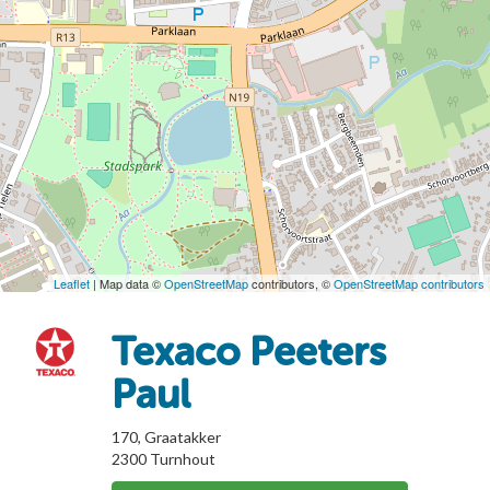
Leaflet
| Map data ©
OpenStreetMap
contributors, ©
OpenStreetMap contributors
Texaco Peeters
Paul
170, Graatakker
2300
Turnhout