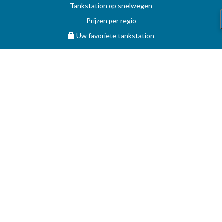
Tankstation op snelwegen
Prijzen per regio
Uw favoriete tankstation
STOOKOLIE
Vergelijk en vind de beste deal op MAZOUT.COM
Maximumprijzen in België op MAZOUT.COM
Beste prijzen op MAZOUT.COM
Toegang leveranciers
Bekijk uw aanvragen
MAZOUT.COM