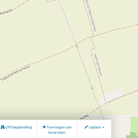
GPS begeleiding
Toevoegen aan
Update
favorieten