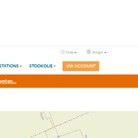
Help
België
STATIONS
STOOKOLIE
UW ACCOUNT
eten...