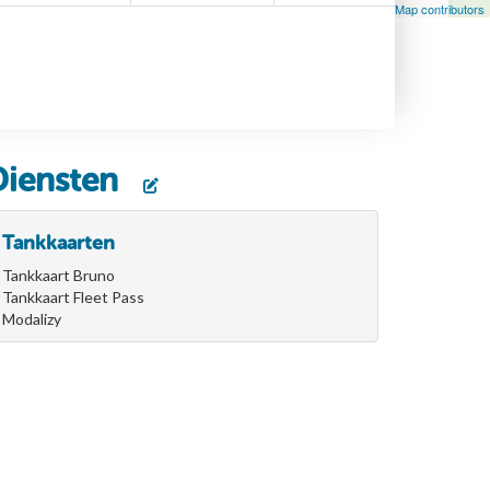
Leaflet
| Map data ©
OpenStreetMap
contributors, ©
OpenStreetMap contributors
Diensten
Tankkaarten
Tankkaart Bruno
Tankkaart Fleet Pass
Modalizy