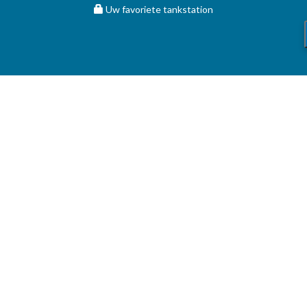
Uw favoriete tankstation
STOOKOLIE
Vergelijk en vind de beste deal op MAZOUT.COM
Maximumprijzen in België op MAZOUT.COM
Beste prijzen op MAZOUT.COM
Toegang leveranciers
Bekijk uw aanvragen
MAZOUT.COM
HELP