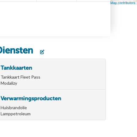
Leaflet
| Map data ©
OpenStreetMap
contributors, ©
OpenStreetMap contributors
Diensten
Tankkaarten
Tankkaart Fleet Pass
Modalizy
Verwarmingsproducten
Huisbrandolie
Lamppetroleum