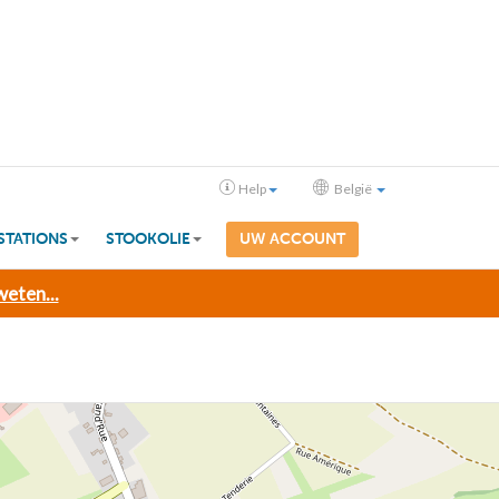
Help
België
STATIONS
STOOKOLIE
UW ACCOUNT
eten...