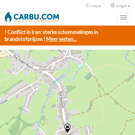
Help
België
Toggl
! Conflict in Iran: sterke schommelingen in
brandstofprijzen !
Meer weten...