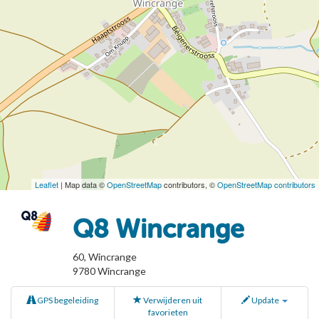
Leaflet
| Map data ©
OpenStreetMap
contributors, ©
OpenStreetMap contributors
Q8 Wincrange
60, Wincrange
9780
Wincrange
GPS begeleiding
Verwijderen uit
Update
favorieten