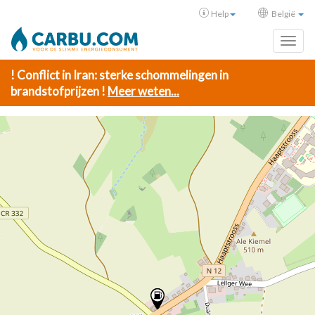
Help
België
Toggl
! Conflict in Iran: sterke schommelingen in
brandstofprijzen !
Meer weten...