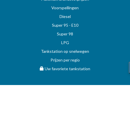
Voorspellingen
Diesel
Super 95 - E10
Super 98
LPG
Tankstation op snelwegen
Prijzen per regio
Uw favoriete tankstation
STOOKOLIE
Vergelijk en vind de beste deal op MAZOUT.COM
Maximumprijzen in België op MAZOUT.COM