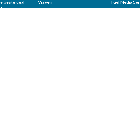
de beste deal
Vragen
Fuel Media Ser
M
Voorwaarden
 België op
Contact
Diensten voor professionals
op MAZOUT.COM
iers
ragen
oord te gaan met onze
algemene voorwaarden
- Copyright 2005-2026