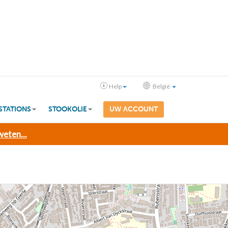
Help
België
STATIONS
STOOKOLIE
UW ACCOUNT
eten...