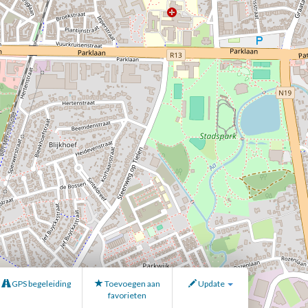
GPS begeleiding
Toevoegen aan
Update
favorieten