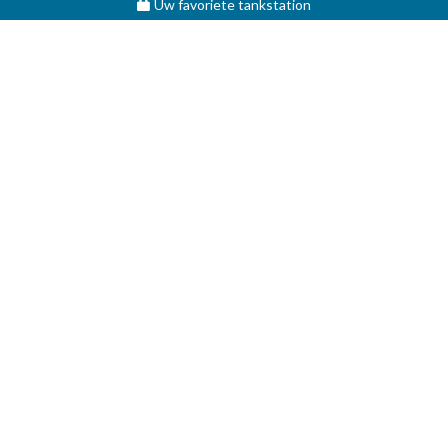
Uw favoriete tankstation
STOOKOLIE
Vergelijk en vind de beste deal op MAZOUT.COM
Maximumprijzen in België op MAZOUT.COM
Beste prijzen op MAZOUT.COM
Toegang leveranciers
Bekijk uw aanvragen
MAZOUT.COM
HELP