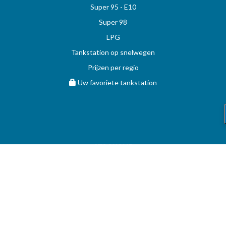
Super 95 - E10
Super 98
LPG
Tankstation op snelwegen
Prijzen per regio
Uw favoriete tankstation
STOOKOLIE
Vergelijk en vind de beste deal op MAZOUT.COM
Maximumprijzen in België op MAZOUT.COM
Beste prijzen op MAZOUT.COM
Toegang leveranciers