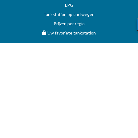
LPG
Tankstation op snelwegen
Prijzen per regio
Uw favoriete tankstation
STOOKOLIE
Vergelijk en vind de beste deal op MAZOUT.COM
Maximumprijzen in België op MAZOUT.COM
Beste prijzen op MAZOUT.COM
Toegang leveranciers
Bekijk uw aanvragen
MAZOUT.COM