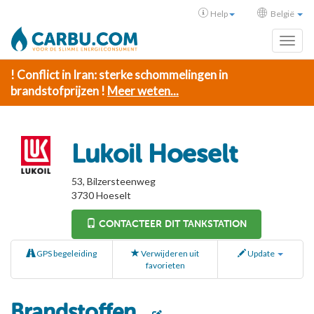
Help
België
Toggl
! Conflict in Iran: sterke schommelingen in
brandstofprijzen !
Meer weten...
Lukoil Hoeselt
53, Bilzersteenweg
3730
Hoeselt
CONTACTEER DIT TANKSTATION
GPS begeleiding
Verwijderen uit
Update
favorieten
Brandstoffen