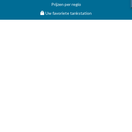
Prijzen per regio
Uw favoriete tankstation
STOOKOLIE
Vergelijk en vind de beste deal op MAZOUT.COM
Maximumprijzen in België op MAZOUT.COM
Beste prijzen op MAZOUT.COM
Toegang leveranciers
Bekijk uw aanvragen
MAZOUT.COM