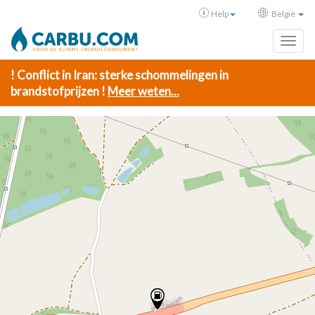
Help
België
Toggl
! Conflict in Iran: sterke schommelingen in
brandstofprijzen !
Meer weten...